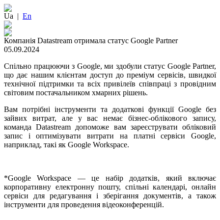
Ua
|
En
Компанія Datastream отримала статус Google Partner
05.09.2024
Спільно працюючи з Google, ми здобули статус Google Partner,
що дає нашим клієнтам доступ до преміум сервісів, швидкої
технічної підтримки та всіх привілеїв співпраці з провідним
світовим постачальником хмарних рішень.
Вам потрібні інструменти та додаткові функції Google без
зайвих витрат, але у вас немає бізнес-облікового запису,
команда Datastream допоможе вам зареєструвати обліковий
запис і оптимізувати витрати на платні сервіси Google,
наприклад, такі як Google Workspace.
*Google Workspace — це набір додатків, який включає
корпоративну електронну пошту, спільні календарі, онлайн
сервіси для редагування і зберігання документів, а також
інструменти для проведення відеоконференцій.