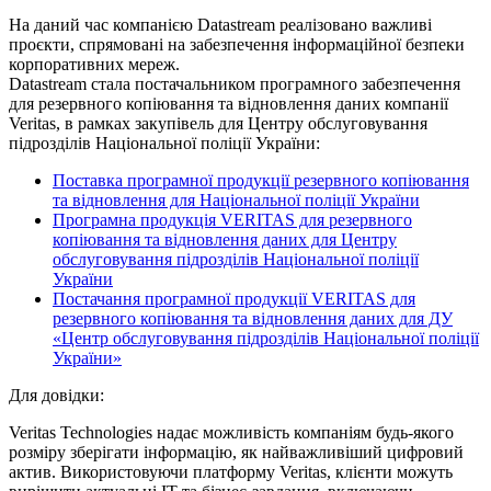
На даний час компанією Datastream реалізовано важливі
проєкти, спрямовані на забезпечення інформаційної безпеки
корпоративних мереж.
Datastream стала постачальником програмного забезпечення
для резервного копіювання та відновлення даних компанії
Veritas, в рамках закупівель для Центру обслуговування
підрозділів Національної поліції України:
Поставка програмної продукції резервного копіювання
та відновлення для Національної поліції України
Програмна продукція VERITAS для резервного
копіювання та відновлення даних для Центру
обслуговування підрозділів Національної поліції
України
Постачання програмної продукції VERITAS для
резервного копіювання та відновлення даних для ДУ
«Центр обслуговування підрозділів Національної поліції
України»
Для довідки:
Veritas Technologies надає можливість компаніям будь-якого
розміру зберігати інформацію, як найважливіший цифровий
актив. Використовуючи платформу Veritas, клієнти можуть