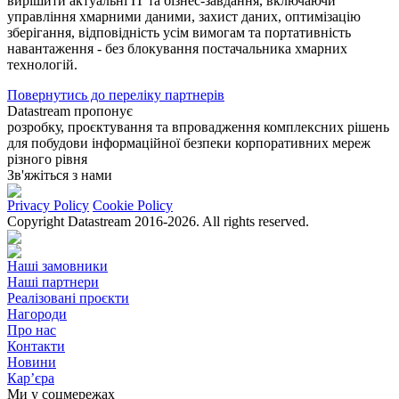
вирішити актуальні ІТ та бізнес-завдання, включаючи
управління хмарними даними, захист даних, оптимізацію
зберігання, відповідність усім вимогам та портативність
навантаження - без блокування постачальника хмарних
технологій.
Повернутись до перелiку партнерiв
Datastream пропонує
розробку, проєктування та впровадження комплексних рішень
для побудови інформаційної безпеки корпоративних мереж
різного рівня
Зв'яжіться з нами
Privacy Policy
Cookie Policy
Copyright Datastream 2016-2026. All rights reserved.
Наші замовники
Наші партнери
Реалізовані проєкти
Нагороди
Про нас
Контакти
Новини
Кар’єра
Ми у соцмережах